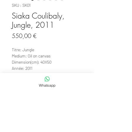
SKU : SK01
Siaka Coulibaly,
Jungle, 2011
Prix
550,00 €
Titre: Jungle
Medium: Oil on canvas
Dimension(cm): 40X50
Année: 2011
Signée: oui
Détails techniques: /
Whatsapp
Provenance: Ouagadougou, Burkina
Faso
Pour en savoir plus sur cette oeuvre, son prix et les
conditions d'expédition,
merci de nous contacter.