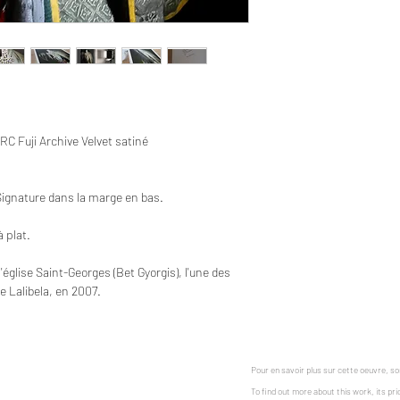
C Fuji Archive Velvet satiné
 Signature dans la marge en bas.
 plat.
'église Saint-Georges (Bet Gyorgis), l'une des
e Lalibela, en 2007.
Pour en savoir plus sur cette oeuvre, son
To find out more about this work, its pr