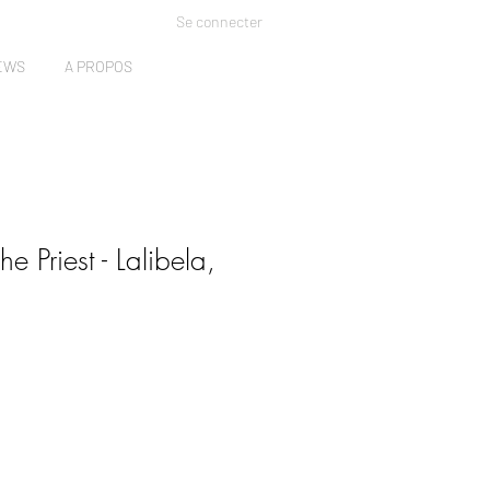
Se connecter
EWS
A PROPOS
he Priest - Lalibela,