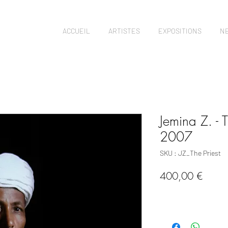
ACCUEIL
ARTISTES
EXPOSITIONS
N
Jemina Z. - T
2007
SKU : JZ_The Priest
Prix
400,00 €