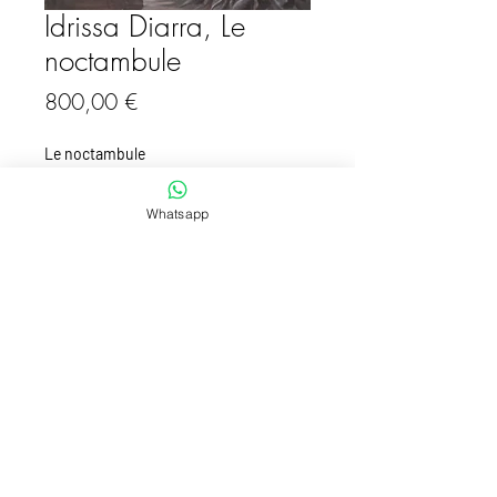
Idrissa Diarra, Le
noctambule
Prix
800,00 €
Le noctambule
Acrylic on canvas
59,5X43,5
Whatsapp
2004
Pour en savoir plus sur cette oeuvre, son prix et les
conditions d'expédition,
merci de nous contacter.
To find out more about this work, its price and shipping
conditions,
please contact us
or log in.
© 2020 TransAfrik Art
Mentions légales