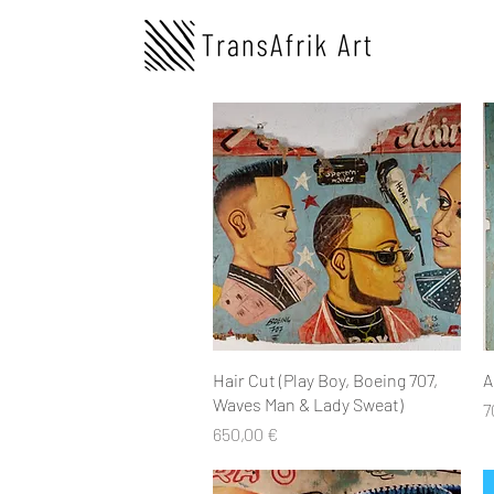
Aperçu rapide
Hair Cut (Play Boy, Boeing 707,
A
Waves Man & Lady Sweat)
P
7
Prix
650,00 €