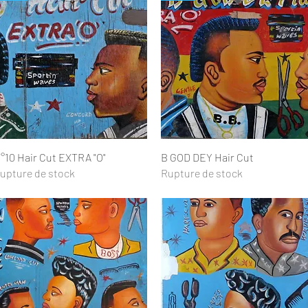
Aperçu rapide
Aperçu rapide
°10 Hair Cut EXTRA "O"
B GOD DEY Hair Cut
upture de stock
Rupture de stock