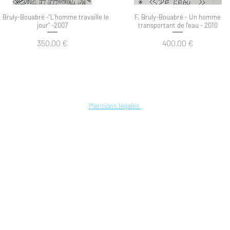
. Bruly-Bouabré -"L'homme travaille le
Aperçu rapide
F. Bruly-Bouabré - Un homme
Aperçu rapide
jour" -2007
transportant de l'eau - 2010
Prix
Prix
350,00 €
400,00 €
© 2020 TransAfrik Art
Mentions légales