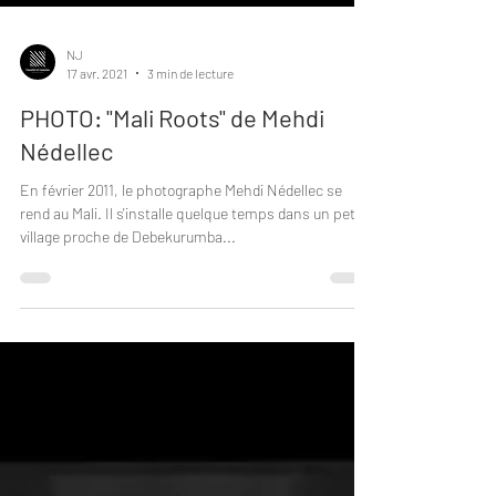
NJ
17 avr. 2021
3 min de lecture
PHOTO: "Mali Roots" de Mehdi
Nédellec
En février 2011, le photographe Mehdi Nédellec se
rend au Mali. Il s'installe quelque temps dans un petit
village proche de Debekurumba...