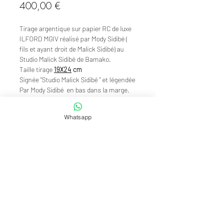
Prix
400,00 €
Tirage argentique sur papier RC de luxe
ILFORD MGIV réalisé par Mody Sidibé (
fils et ayant droit de Malick Sidibé) au
Studio Malick Sidibé de Bamako.
Taille tirage
19X24
cm
Signée "Studio Malick Sidibé " et légendée
Par Mody Sidibé en bas dans la marge.
Certifié tiré à partir du négatif original.
Edition limitée.
Whatsapp
Cachet du studio Malick Sidibé au dos .
© 2020 Studio Malick Sidibé.
Pour en savoir plus sur cette oeuvre, son prix et les
conditions d'expédition,
merci de nous contacter.
To find out more about this work, its price and shipping
conditions,
please contact us
or log in.
© 2020 TransAfrik Art