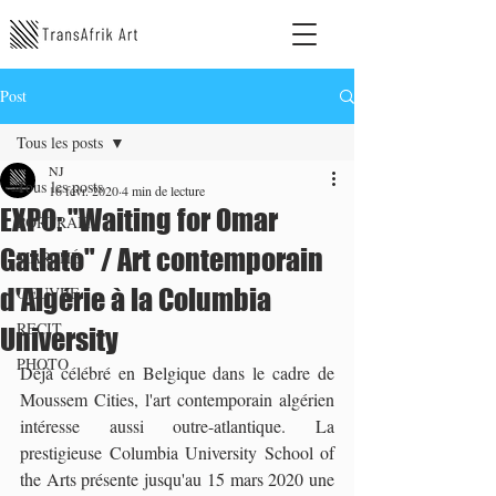
Post
Tous les posts
NJ
Tous les posts
16 févr. 2020
4 min de lecture
EXPO: "Waiting for Omar
PORTRAIT
Gatlato" / Art contemporain
MARCHÉ
d'Algérie à la Columbia
OEUVRE
RECIT
University
PHOTO
Déjà célébré en Belgique dans le cadre de 
Moussem Cities, l'art contemporain algérien 
intéresse aussi outre-atlantique. La 
prestigieuse Columbia University School of 
the Arts présente jusqu'au 15 mars 2020 une 